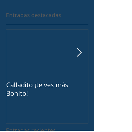
Entradas destacadas
Calladito ¡te ves más
¿Trabajo Duro
Bonito!
Inteligente?
Entradas recientes