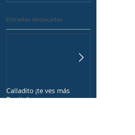
Entradas destacadas
Calladito ¡te ves más
¿Trabajo Duro
Bonito!
Inteligente?